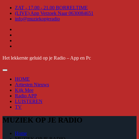
Skip
ZAT - 17.00 - 21.00 BORRELTIME
to
(LIVE) App Verzoek Naar 0630084651
content
info@muziekopjeradio
Het lekkerste geluid op je Radio – App en Pc
HOME
Artiesten Nieuws
Kijk Mee
Radio APP
LUISTEREN
TV
MUZIEK OP JE RADIO
Home
MUZIEK OP JE RADIO